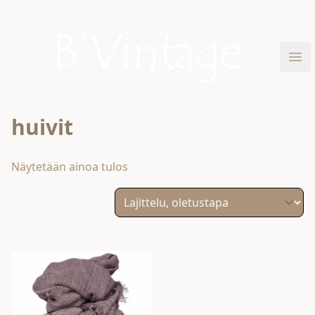
Skip to content
B'Vintage
Ava
huivit
Näytetään ainoa tulos