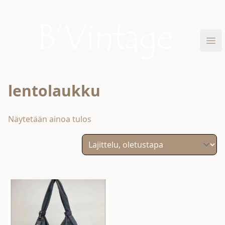
Skip to content
B'Vintage
Ava
lentolaukku
Näytetään ainoa tulos