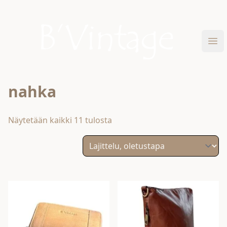
Skip to content
B'Vintage
Ava
nahka
Näytetään kaikki 11 tulosta