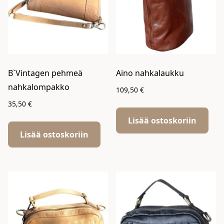
B`Vintagen pehmeä
Aino nahkalaukku
nahkalompakko
109,50
€
35,50
€
Lisää ostoskoriin
Lisää ostoskoriin