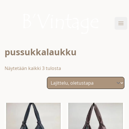
Skip to content
B'Vintage
Ava
pussukkalaukku
Näytetään kaikki 3 tulosta