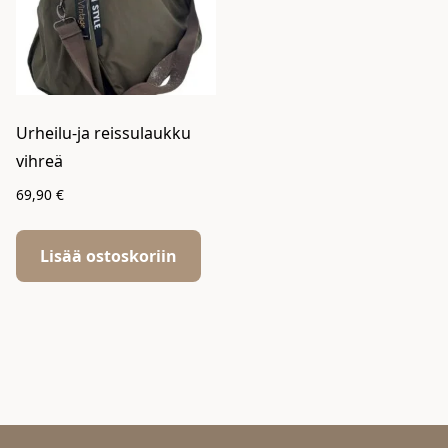
Urheilu-ja reissulaukku
vihreä
69,90
€
Lisää ostoskoriin