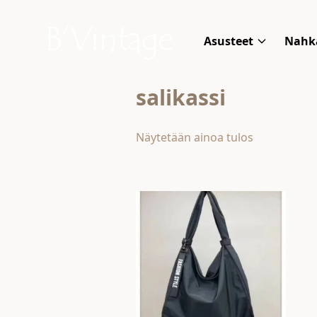
Skip to content
B'Vintage
Asusteet
Nahk
salikassi
Näytetään ainoa tulos