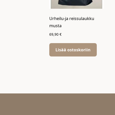
Urheilu-ja reissulaukku
musta
69,90
€
Lisää ostoskoriin