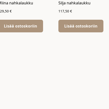
Miina nahkalaukku
Silja nahkalaukku
129,50
€
117,50
€
Lisää ostoskoriin
Lisää ostoskoriin