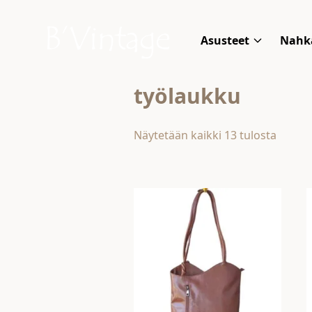
Skip to content
B'Vintage
Asusteet
Nahk
työlaukku
Näytetään kaikki 13 tulosta