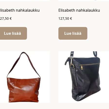
Elisabeth nahkalaukku
Elisabeth nahkalaukku
127,50
€
127,50
€
Lue lisää
Lue lisää