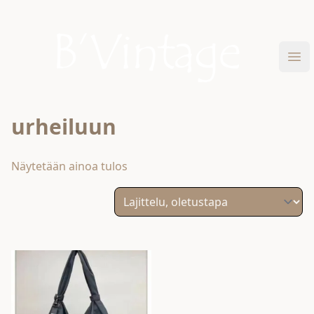
Skip to content
B'Vintage
Ava
urheiluun
Näytetään ainoa tulos