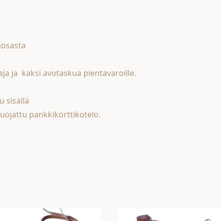
läosasta
aja ja kaksi avotaskua pientavaroille.
u sisällä
uojattu pankkikorttikotelo.