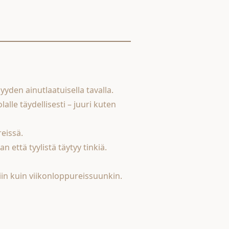
den ainutlaatuisella tavalla.
lle täydellisesti – juuri kuten
reissä.
 että tyylistä täytyy tinkiä.
in kuin viikonloppureissuunkin.