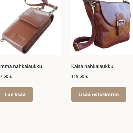
Emma nahkalaukku
Kaisa nahkalaukku
57,50
€
119,50
€
Lue lisää
Lisää ostoskoriin