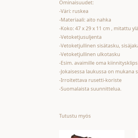
Ominaisuudet:
-Väri: ruskea
-Materiaali: aito nahka
-Koko: 47 x 29 x 11 cm , mitattu y
-Vetoketjusuljenta
-Vetoketjullinen sisätasku, sisäjak
-Vetoketjullinen ulkotasku
-Esim. avaimille oma kiinnitysklips
-Jokaisessa laukussa on mukana s
-Irroitettava rusetti-koriste
-Suomalaista suunnittelua.
Tutustu myös