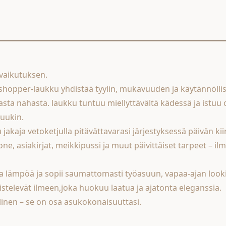
vaikutuksen.
opper-laukku yhdistää tyylin, mukavuuden ja käytännöllisyy
a nahasta. laukku tuntuu miellyttävältä kädessä ja istuu ola
luukin.
jakaja vetoketjulla pitävättavarasi järjestyksessä päivän kii
 asiakirjat, meikkipussi ja muut päivittäiset tarpeet – ilman
a lämpöä ja sopii saumattomasti työasuun, vapaa-ajan looki
eistelevät ilmeen,joka huokuu laatua ja ajatonta eleganssia.
linen – se on osa asukokonaisuuttasi.