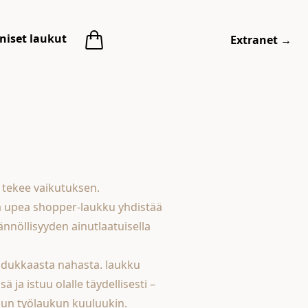
niset laukut
Extranet
→
tekee vaikutuksen.
 upea shopper-laukku yhdistää
nnöllisyyden ainutlaatuisella
adukkaasta nahasta. laukku
ä ja istuu olalle täydellisesti –
llun työlaukun kuuluukin.