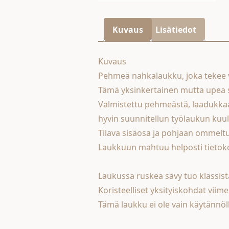
Kuvaus
Lisätiedot
Kuvaus
Pehmeä nahkalaukku, joka tekee 
Tämä yksinkertainen mutta upea sh
Valmistettu pehmeästä, laadukkaast
hyvin suunnitellun työlaukun kuu
Tilava sisäosa ja pohjaan ommeltu 
Laukkuun mahtuu helposti tietokone,
Laukussa ruskea sävy tuo klassist
Koristeelliset yksityiskohdat viim
Tämä laukku ei ole vain käytännöl