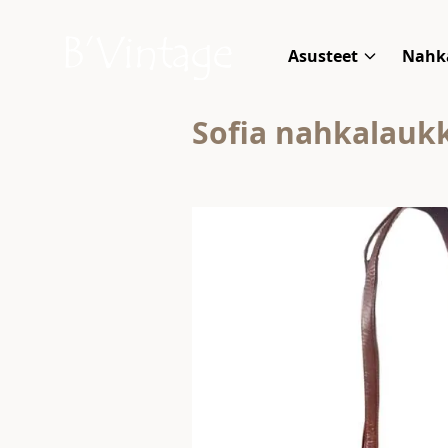
Skip to content
B'Vintage
Asusteet
Nahk
Sofia nahkalauk