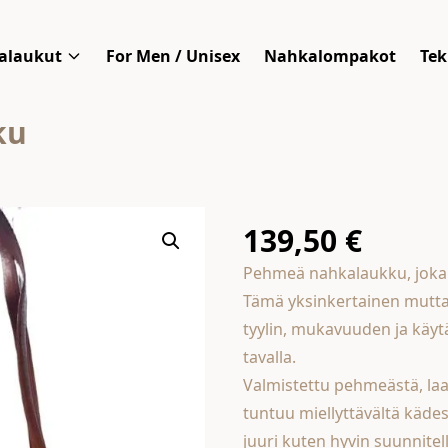
alaukut
For Men / Unisex
Nahkalompakot
Tek
ku
139,50
€
Pehmeä nahkalaukku, joka 
Tämä yksinkertainen mutta
tyylin, mukavuuden ja käytä
tavalla.
Valmistettu pehmeästä, la
tuntuu miellyttävältä kädess
juuri kuten hyvin suunnite