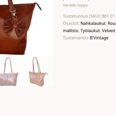
Varasto loppu
Tuotetunnus (SKU):
B81.01
Osastot:
Nahkalaukut
,
Rou
mallisto
,
Työlaukut
,
Velved
Tuotemerkki:
B'Vintage