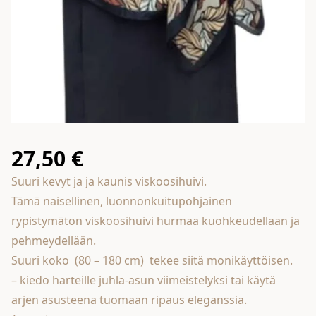
27,50
€
Suuri kevyt ja ja kaunis viskoosihuivi.
Tämä naisellinen, luonnonkuitupohjainen
rypistymätön viskoosihuivi hurmaa kuohkeudellaan ja
pehmeydellään.
Suuri koko (80 – 180 cm) tekee siitä monikäyttöisen.
– kiedo harteille juhla-asun viimeistelyksi tai käytä
arjen asusteena tuomaan ripaus eleganssia.