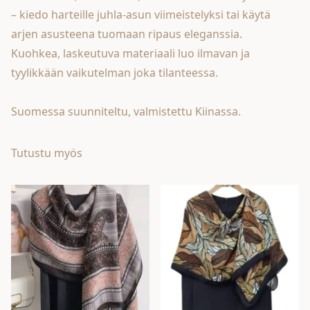
– kiedo harteille juhla-asun viimeistelyksi tai käytä
arjen asusteena tuomaan ripaus eleganssia.
Kuohkea, laskeutuva materiaali luo ilmavan ja
tyylikkään vaikutelman joka tilanteessa.
Suomessa suunniteltu, valmistettu Kiinassa.
Tutustu myös