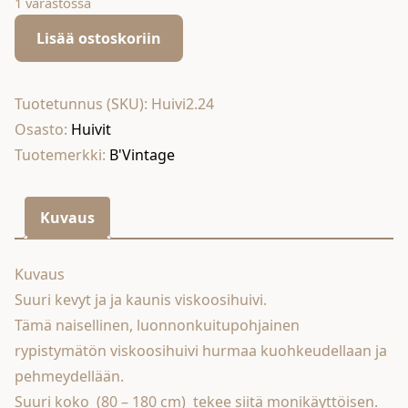
1 varastossa
2.
Lisää ostoskoriin
lehtihuivi
viininpunainen
määrä
Tuotetunnus (SKU):
Huivi2.24
Osasto:
Huivit
Tuotemerkki:
B'Vintage
Kuvaus
Kuvaus
Suuri kevyt ja ja kaunis viskoosihuivi.
Tämä naisellinen, luonnonkuitupohjainen
rypistymätön viskoosihuivi hurmaa kuohkeudellaan ja
pehmeydellään.
Suuri koko (80 – 180 cm) tekee siitä monikäyttöisen.