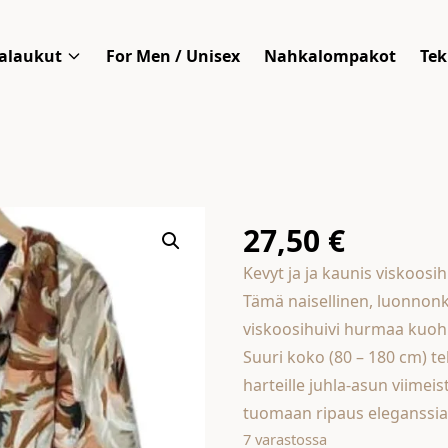
alaukut
For Men / Unisex
Nahkalompakot
Tek
27,50
€
Kevyt ja ja kaunis viskoosih
Tämä naisellinen, luonnon
viskoosihuivi hurmaa kuoh
Suuri koko (80 – 180 cm) te
harteille juhla-asun viimeis
tuomaan ripaus eleganssia
7 varastossa