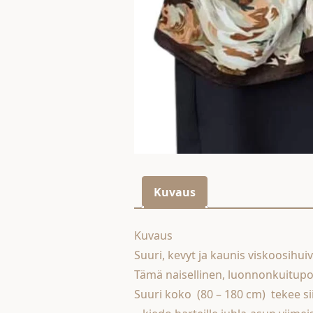
Kuvaus
Kuvaus
Suuri, kevyt ja kaunis viskoosihuiv
Tämä naisellinen, luonnonkuitup
Suuri koko (80 – 180 cm) tekee si