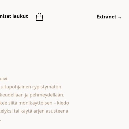
niset laukut
Extranet
→
uivi.
kuitupohjainen rypistymätön
keudellaan ja pehmeydellään.
kee siitä monikäyttöisen – kiedo
telyksi tai käytä arjen asusteena
.