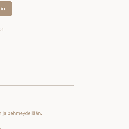
iin
01
n ja pehmeydellään.