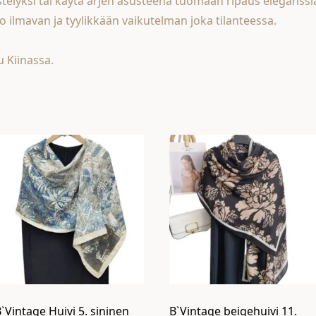
istelyksi tai käytä arjen asusteena tuomaan ripaus eleganssi
o ilmavan ja tyylikkään vaikutelman joka tilanteessa.
 Kiinassa.
`Vintage Huivi 5. sininen
B`Vintage beigehuivi 11.