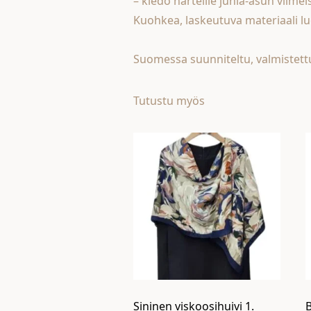
– kiedo harteille juhla-asun viime
Kuohkea, laskeutuva materiaali lu
Suomessa suunniteltu, valmistettu
Tutustu myös
Sininen viskoosihuivi 1.
B