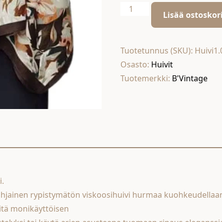
Viskoosihuivi
Lisää ostoskor
1.
määrä
Tuotetunnus (SKU):
Huivi1.
Osasto:
Huivit
Tuotemerkki:
B'Vintage
i.
ohjainen rypistymätön viskoosihuivi hurmaa kuohkeudellaa
itä monikäyttöisen