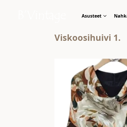
Skip to content
B'Vintage
Asusteet
Nahk
Viskoosihuivi 1.