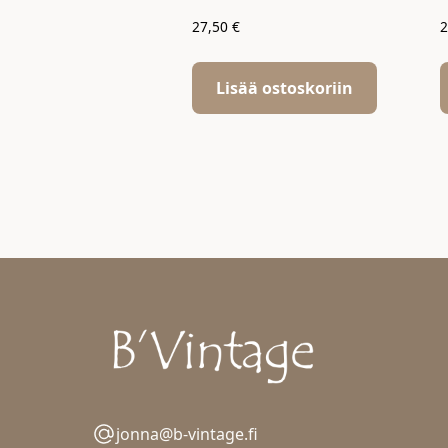
27,50
€
Lisää ostoskoriin
jonna@b-vintage.fi