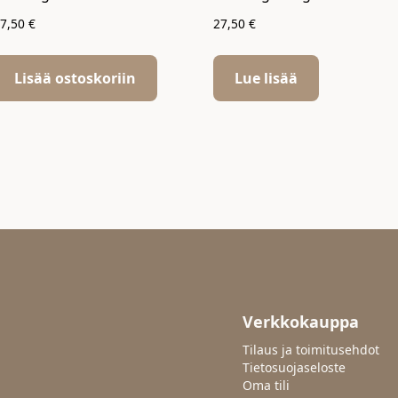
27,50
€
27,50
€
Lisää ostoskoriin
Lue lisää
Verkkokauppa
Tilaus ja toimitusehdot
Tietosuojaseloste
Oma tili